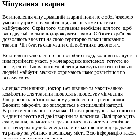
Чіпування тварин
Встановлення чіпу домашній тварині поки не є обов'язковою
умовою утримання улюбленця, але це може статися в
майбутнього. Окрім того, чіпування необхідне для того, щоб
ваш друг міг вільно подорожувати з вами. Є багато країн, які
дозволяють ввозити на свою територію тільки чіпованих
тварин. Чіп будуть сканувати співробітники аеропорту.
Встановити улюбленцю чіп потрібно і тоді, коли ви плануєте з
ним приймати участь у міжнародних виставках, готуєте до
розведення. Так вашого улюбленця зможуть побачити більше
людей і майбутні малюки отримають шанс розлетітися по
всьому світу.
Спеціалісти клініки Доктор Вет швидко та максимально
комфортно для тварини проводять процедуру чіпування.
Лікар робить ін’єкцію вашому улюбленцю в район холки.
Вводить мікрочіп, що знаходиться в спеціальній капсулі.
Втратити чіп тварина не може. Після процедури лікар вносить
в єдиний реєстр всі дані тварини та власника. Далі проводить
сканування, ви можете переконатися, що система розпізнає
чіп і тепер ваш улюбленець надійно захищений від крадіжок
та ризику загубитися в великому місті. Всю інформацію також
вносять і в паспорт тварини.