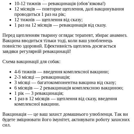
10-12 тижнів — ревакцинація (обов’язкова!)
12 місяців — повторне щеплення, далі вакцинування
проводиться 1 раз на рік;
12 тижнів — щеплення від сказу;
1 раз на 12 місяців — ревакцинація від сказу.
Перед щепленням тварину оглядає терапевт, збирає анамнез.
Вакцина вводиться тільки тоді, коли ваш улюбленець
повністю здоровий. Ефективність щеплень досягається
завдяки регулярній ревакцинації!
Схема вакцинації для собак:
4-6 тижнів — введення комплексної вакцини;
2-3 місяці — ревакцинація;
3 місяці — багатокомпонентна вакцина від сказу;
6 місяців — 2 ревакцинація комплексною вакциною;
1 рік — 3 ревакцинація;
1 раз в 12 місяців — щеплення від сказу, введення
комплексної вакцини.
Вакцинація — це ваш захист домашнього улюбленця. Так ви
будете зміцнювати його імунітет, активувати роботу захисних
сил.