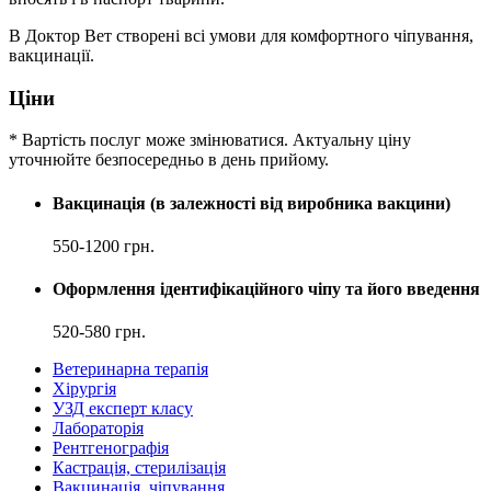
В Доктор Вет створені всі умови для комфортного чіпування,
вакцинації.
Ціни
* Вартість послуг може змінюватися. Актуальну ціну
уточнюйте безпосередньо в день прийому.
Вакцинація (в залежності від виробника вакцини)
550-1200 грн.
Оформлення ідентифікаційного чіпу та його введення
520-580 грн.
Ветеринарна терапія
Хірургія
УЗД експерт класу
Лабораторія
Рентгенографія
Кастрація, стерилізація
Вакцинація, чіпування