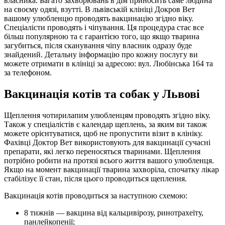
власника. Багато захворювань в дім приносить саме людина
на своєму одязі, взутті. В львівській клініці Докров Вет
вашому улюбленцю проводять вакцинацію згідно віку.
Спеціалісти проводять і чіпування. Ця процедура стає все
більш популярною та є гарантією того, що якщо тварина
загубиться, після сканування чіпу власник одразу буде
знайдений. Детальну інформацію про кожну послугу ви
можете отримати в клініці за адресою: вул. Любінська 164 та
за телефоном.
Вакцинація котів та собак у Львові
Щеплення чотирилапим улюбленцям проводять згідно віку.
Також у спеціалістів є календар щеплень, за яким ви також
можете орієнтуватися, щоб не пропустити візит в клініку.
Фахівці Доктор Вет використовують для вакцинації сучасні
препарати, які легко переносяться тваринами. Щеплення
потрібно робити на протязі всього життя вашого улюбленця.
Якщо на момент вакцинації тварина захворіла, спочатку лікар
стабілізує її стан, після цього проводиться щеплення.
Вакцинація котів проводиться за наступною схемою:
8 тижнів — вакцина від кальцивірозу, ринотрахеїту,
панлейкопенії;