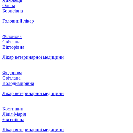
Яцковець
Олена
Борисівна
Головний лікар
Філонова
Світлана
Вікторівна
Лікар ветеринарної медицини
Федорова
Світлана
Володимирівна
Лікар ветеринарної медицини
Костишин
Лідія-Марія
Євгеніївна
Лікар ветеринарної медицини