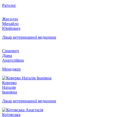
Ратолог
Жигадло
Михайло
Юрійович
Лікар ветеринарної медицини
Сінкевич
Діана
Анатоліївна
Менеджер
Коверко
Наталія
Іванівна
Лікар ветеринарної медицини
Котовська