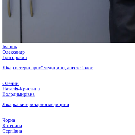
Іванюк
Олександр
Григорович
Лікар ветеринарної медицини, анестезіолог
Оленин
Наталія-Кристина
Володимирівна
Лікарка ветеринарної медицини
Чорна
Катерина
Сергіївна