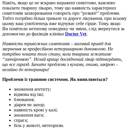
Навіть, якщо це не яcкраво виражені симптоми, важливо
показати тварину лікарю, тому що наявність характерних
симптомів захворювання говорить про “розквіт” проблеми.
Тобто потрібно більш тривале та дороге лікування, при всьому
цьому ваш улюбленець вже відчуває себе гірше. Тому, якщо
Ви помітили нетипову поведінку чи зміни, слід звернутися за
допомогою до фахівців клініки
Doctor Vet
.
Наявність тривожних симптомів – вагомий привід для
звернення за професійною ветеринарною допомогою. Не
потрібно чекати того стану, коли тварина лежатиме
“ганчірочкою”. Нехай краще досвідчений лікар підтвердить,
що все гаразд. Бачите проблеми з вухами, очима, шкірою –
негайно до ветеринара!
Проблеми із травною системою. Як виявляються?
зниження апетиту;
відмова від їжі;
блювання;
діарея чи запор;
наявність крові у калі;
зниження ваги;
спрага;
біль у животі, метеоризм.