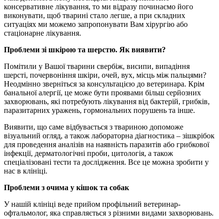
консервативне лікування, то ми відразу починаємо його
виконувати, щоб тварині стало легше, а при складних
ситуаціях ми можемо запропонувати Вам хірургію або
стаціонарне лікування.
Проблеми зі шкірою та шерстю. Як виявити?
Помітили у Вашої тварини свербіж, висипи, випадіння
шерсті, почервоніння шкіри, очей, вух, місць між пальцями?
Неодмінно зверніться за консультацією до ветеринара. Крім
банальної алергії, це може бути проявами більш серйозних
захворювань, які потребують лікування від бактерій, грибків,
паразитарних уражень, гормональних порушень та інше.
Виявити, що саме відбувається з твариною допоможе
візуальний огляд, а також лабораторна діагностика – зішкрібок
для проведення аналізів на наявність паразитів або грибкової
інфекції, дерматологічні проби, цитологія, а також
спеціалізовані тести та дослідження. Все це можна зробити у
нас в клініці.
Проблеми з очима у кішок та собак
У нашій клініці веде прийом профільний ветеринар-
офтальмолог, яка справляється з різними видами захворювань.