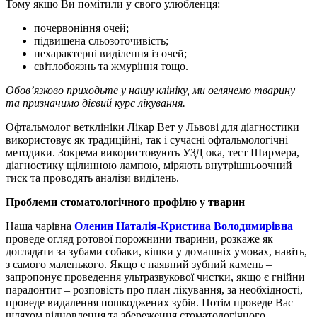
Тому якщо Ви помітили у свого улюбленця:
почервоніння очей;
підвищена сльозоточивість;
нехарактерні виділення із очей;
світлобоязнь та жмуріння тощо.
Обов’язково приходьте у нашу клініку, ми оглянемо тварину
та призначимо дієвий курс лікування.
Офтальмолог ветклініки Лікар Вет у Львові для діагностики
використовує як традиційні, так і сучасні офтальмологічні
методики. Зокрема використовують УЗД ока, тест Ширмера,
діагностику щілинною лампою, міряють внутрішньоочний
тиск та проводять аналізи виділень.
Проблеми стоматологічного профілю у тварин
Наша чарівна
Оленин Наталія-Кристина Володимирівна
проведе огляд ротової порожнини тварини, розкаже як
доглядати за зубами собаки, кішки у домашніх умовах, навіть,
з самого маленького. Якщо є наявний зубний камень –
запропонує проведення ультразвукової чистки, якщо є гнійни
парадонтит – розповість про план лікування, за необхідності,
проведе видалення пошкоджених зубів. Потім проведе Вас
шляхом відновлення та збереження стоматологічного