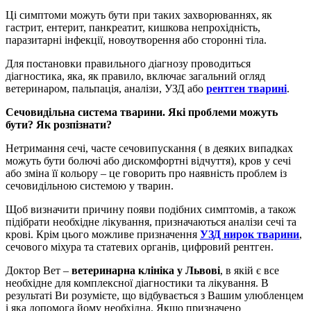
Ці симптоми можуть бути при таких захворюваннях, як
гастрит, ентерит, панкреатит, кишкова непрохідність,
паразитарні інфекції, новоутворення або сторонні тіла.
Для постановки правильного діагнозу проводиться
діагностика, яка, як правило, включає загальний огляд
ветеринаром, пальпація, аналізи, УЗД або
рентген тварині
.
Сечовидільна система тварини. Які проблеми можуть
бути? Як розпізнати?
Нетримання сечі, часте сечовипускання ( в деяких випадках
можуть бути болючі або дискомфортні відчуття), кров у сечі
або зміна її кольору – це говорить про наявність проблем із
сечовидільною системою у тварин.
Щоб визначити причину появи подібних симптомів, а також
підібрати необхідне лікування, призначаються аналізи сечі та
крові. Крім цього можливе призначення
УЗД нирок тварини
,
сечового міхура та статевих органів, цифровий рентген.
Доктор Вет –
ветеринарна клініка у Львові
, в якій є все
необхідне для комплексної діагностики та лікування. В
результаті Ви розумієте, що відбувається з Вашим улюбленцем
і яка допомога йому необхідна. Якщо призначено