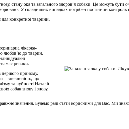
гнозу, стану ока та загального здоров’я собаки. Це можуть бути о
хворювань. У складніших випадках потрібен постійний контроль і
 для конкретної тварини.
теринарна лікарка-
ою любов’ю до тварин.
індивідуальні
реважає ризики.
 з першого прийому.
и – впевненість, що
ізму та чуйності Наталії
воїх собак знову і знову.
правжнє значення. Будемо раді стати корисними для Вас. Ми знахо