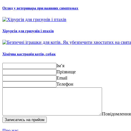
Огляд у ветеринара при наявних симптомах
Хірургія для гризунів і птахів
Хімічна кастрація котів, собак
Ім’я
Прізвище
Email
Телефон
Повідомлення
Записатись на прийом
Про нас