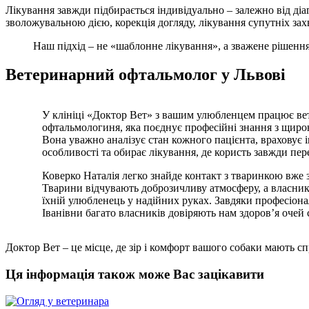
Лікування завжди підбирається індивідуально – залежно від діа
зволожувальною дією, корекція догляду, лікування супутніх за
Наш підхід – не «шаблонне лікування», а зважене рішення
Ветеринарний офтальмолог у Львові
У клініці «Доктор Вет» з вашим улюбленцем працює ве
офтальмологиня, яка поєднує професійні знання з щир
Вона уважно аналізує стан кожного пацієнта, враховує 
особливості та обирає лікування, де користь завжди пе
Коверко Наталія легко знайде контакт з тваринкою вже
Тварини відчувають доброзичливу атмосферу, а власник
їхній улюбленець у надійних руках. Завдяки професіонал
Іванівни багато власників довіряють нам здоров’я очей с
Доктор Вет – це місце, де зір і комфорт вашого собаки мають с
Ця інформація також може Вас зацікавити