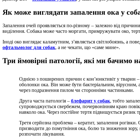
Як може виглядати запалення ока у соб
Запалення очей проявляється по-різному – залежно від причини
виділення. Собака може часто моргати, примружувати око, тер
Іноді око виглядає каламутним, з’являється світлобоязнь, а пов
офтальмолог для собак
, а не чекати, що «саме мине».
Три ймовірні патології, які ми бачимо 
Однією з поширених причин є кон’юнктивіт у тварин – 
оболонки ока. Він може бути бактеріальним, вірусним,
через подразнення пилом чи сторонніми частинками.
Друга часта патологія –
блефарит у собак
, тобто запал
супроводжується свербежем, почервонінням краю повік
навколо ока. Через постійне тертя підвищується ризик 
Третя серйозна проблема – кератит, запалення рогівки.
призводити до помутніння ока, болю та зниження зору,
розпочати лікування.