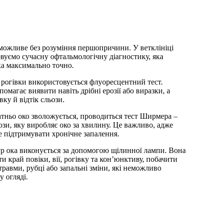
можливе без розуміння першопричини. У ветклініці
вуємо сучасну офтальмологічну діагностику, яка
ка максимально точно.
і рогівки використовується флуоресцентний тест.
магає виявити навіть дрібні ерозії або виразки, а
вку й відтік сльози.
тньо око зволожується, проводиться тест Ширмера –
ьози, яку виробляє око за хвилину. Це важливо, адже
 підтримувати хронічне запалення.
ур ока виконується за допомогою щілинної лампи. Вона
и край повіки, вії, рогівку та кон’юнктиву, побачити
травми, рубці або запальні зміни, які неможливо
 огляді.