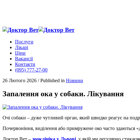
Послуги
Лікарі
Ціни
Вакансії
Контакти
(095) 777-27-00
26 Лютого 2026
/
Published in
Новини
Запалення ока у собаки. Лікування
Очі собаки – дуже чутливий орган, який швидко реагує на подра
Почервоніння, виділення або примружене око часто здаються «
Доктор Вет –
зооклініка у Львові
, у якій ми регулярно стикає