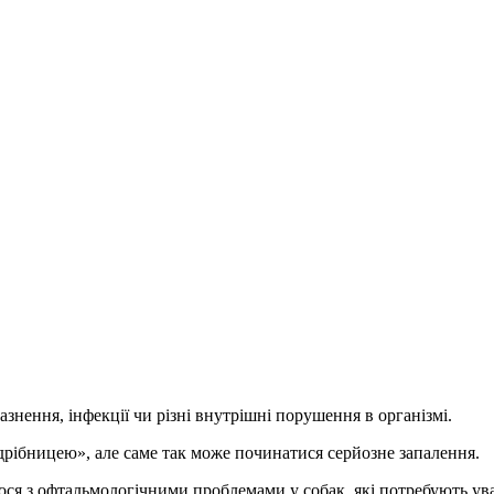
знення, інфекції чи різні внутрішні порушення в організмі.
дрібницею», але саме так може починатися серйозне запалення.
мося з офтальмологічними проблемами у собак, які потребують ув