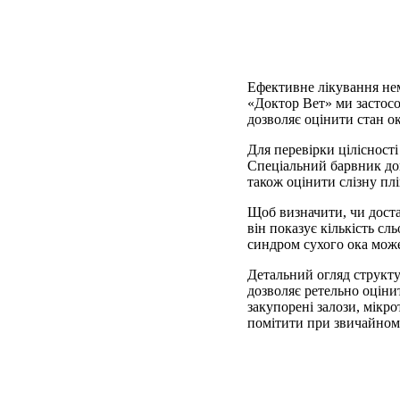
Ефективне лікування не
«Доктор Вет» ми застосо
дозволяє оцінити стан о
Для перевірки цілісност
Спеціальний барвник допо
також оцінити слізну плі
Щоб визначити, чи доста
він показує кількість сл
синдром сухого ока може
Детальний огляд структ
дозволяє ретельно оцінит
закупорені залози, мікро
помітити при звичайному