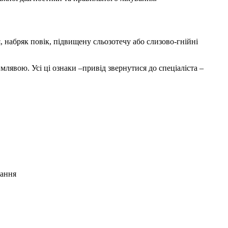
 набряк повік, підвищену сльозотечу або слизово-гнійні
млявою. Усі ці ознаки –привід звернутися до спеціаліста –