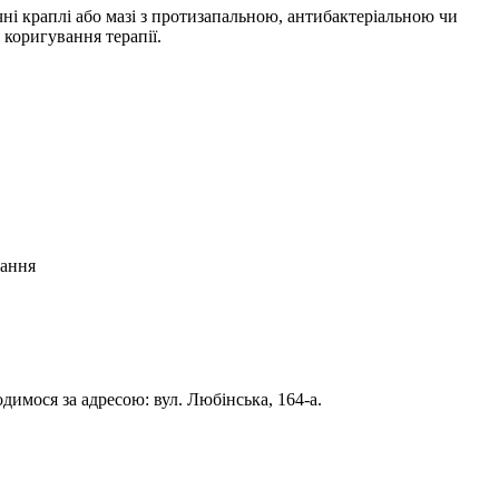
чні краплі або мазі з протизапальною, антибактеріальною чи
 коригування терапії.
димося за адресою: вул. Любінська, 164-а.