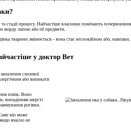
аки?
 та стадії процесу. Найчастіше власники помічають почервоніння,
ти морду лапою або об предмети.
едінка тварини змінюється – вона стає неспокійною або, навпаки, 
найчастіше у доктор Вет
запалення слизової
 алергічним або виникати
ення повік. Воно
и, випадінням шерсті
травмування рогівки.
 Саме він може
 якщо вчасно не