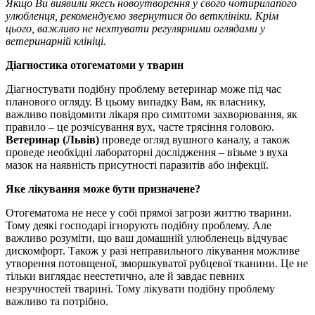
Якщо Ви виявили якесь новоутворення у свого чотирилапого
улюбленця, рекомендуємо звернутися до ветклініки. Крім
цього, важливо не нехтувати регулярними оглядами у
ветеринарній клініці.
Діагностика отогематоми у тварин
Діагностувати подібну проблему ветеринар може під час
планового огляду. В цьому випадку Вам, як власнику,
важливо повідомити лікаря про симптоми захворювання, як
правило – це розчісування вух, часте трясіння головою.
Ветеринар (Львів)
проведе огляд вушного каналу, а також
проведе необхідні лабораторні дослідження – візьме з вуха
мазок на наявність присутності паразитів або інфекції.
Яке лікування може бути призначене?
Отогематома не несе у собі прямої загрози життю тварини.
Тому деякі господарі ігнорують подібну проблему. Але
важливо розуміти, що ваш домашній улюбленець відчуває
дискомфорт. Також у разі неправильного лікування можливе
утворення потовщеної, зморшкуватої рубцевої тканини. Це не
тільки виглядає неестетично, але й завдає певних
незручностей тварині. Тому лікувати подібну проблему
важливо та потрібно.