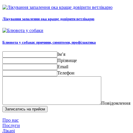
Лікування запалення ока краще довірити ветлікарю
Блювота у собаки: причини, симптоми, профілактика
Ім’я
Прізвище
Email
Телефон
Повідомлення
Записатись на прийом
Про нас
Послуги
Лікарі