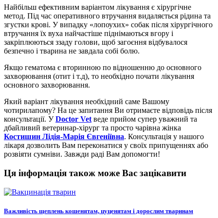
Найбільш ефективним варіантом лікування є хірургічне
метод. Під час оперативного втручання видаляється рідина та
згустки крові. У випадку «лопоухих» собак після хірургічного
втручання їх вуха найчастіше піднімаються вгору і
закріплюються ззаду голови, щоб загоєння відбувалося
безпечно і тварина не завдала собі болю.
Якщо гематома є вторинною по відношенню до основного
захворювання (отит і т.д), то необхідно почати лікування
основного захворювання.
Який варіант лікування необхідний саме Вашому
чотирилапому? На це запитання Ви отримаєте відповідь після
консультації. У
Doctor Vet
веде прийом супер уважний та
дбайливий ветеринар-хірург та просто чарівна жінка
Костишин Лідія-Марія Євгеніївна
. Консультація у нашого
лікаря дозволить Вам переконатися у своїх припущеннях або
розвіяти сумніви. Завжди раді Вам допомогти!
Ця інформація також може Вас зацікавити
Важливість щеплень кошенятам, цуценятам і дорослим тваринам