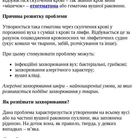
відбувається скупчення крові – так званий кров’яний
«мішечок» –
отогематома
або гематома вушної раковини.
Причина розвитку проблеми
Утворюється така гематома через скупчення крові у
порожнині вуха з суміші з крові та лімфи. Відбувається це за
рахунок пошкодження кровоносних чи лімфатичних судин
(укус комахи чи тварини, забій, розчісування та інше).
При цьому стимулювати проблему можуть:
інфекційні захворювання вух: бактеріальні, грибкові;
захворювання алергічного характеру;
вушні кліщі.
Алергічні захворювання шкіри – найпоширеніші умови, за яких
розвивається подібне захворювання у тварин.
Як розпізнати захворювання?
Дана проблема характеризується утворенням на всьому вусі
або на частині вушної раковини пухлини, яка заповнена
рідиною. На дотик вона, як правило, тверда, у деяких
випадках – м’яка.