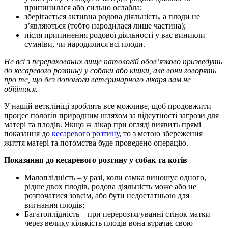
припинилася або сильно ослабла;
зберігається активна родова діяльність, а плоди не
з’являються (тобто народилася лише частина);
після припинення родової діяльності у вас виникли
сумніви, чи народилися всі плоди.
Не всі з перерахованих вище патологій обов’язково призведуть
до кесаревого розтину у собаки або кішки, але вони говорять
про те, що без допомоги ветеринарного лікаря вам не
обійтися.
У нашій ветклініці зроблять все можливе, щоб продовжити
процес пологів природним шляхом за відсутності загрози для
матері та плодів. Якщо ж лікар при огляді виявить прямі
показання до
кесаревого розтину
, то з метою збереження
життя матері та потомства буде проведено операцію.
Показання до кесаревого розтину у собак та котів
Малоплідність – у разі, коли самка виношує одного,
рідше двох плодів, родова діяльність може або не
розпочатися зовсім, або бути недостатньою для
вигнання плодів;
Багатоплідність – при перерозтягуванні стінок матки
через велику кількість плодів вона втрачає свою