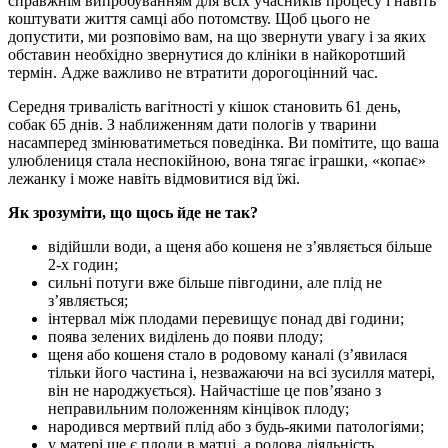
справжнім випробуванням для всіх учасників процесу і навіть
коштувати життя самці або потомству. Щоб цього не
допустити, ми розповімо вам, на що звернути увагу і за яких
обставин необхідно звернутися до клініки в найкоротший
термін. Адже важливо не втратити дорогоцінний час.
Середня тривалість вагітності у кішок становить 61 день,
собак 65 днів. З наближенням дати пологів у тварини
насамперед змінюватиметься поведінка. Ви помітите, що ваша
улюблениця стала неспокійною, вона тягає іграшки, «копає»
лежанку і може навіть відмовитися від їжі.
Як зрозуміти, що щось йде не так?
відійшли води, а щеня або кошеня не з’являється більше
2-х годин;
сильні потуги вже більше півгодини, але плід не
з’являється;
інтервал між плодами перевищує понад дві години;
поява зелених виділень до появи плоду;
щеня або кошеня стало в родовому каналі (з’явилася
тільки його частина і, незважаючи на всі зусилля матері,
він не народжується). Найчастіше це пов’язано з
неправильним положенням кінцівок плоду;
народився мертвий плід або з будь-якими патологіями;
у матері ще є плоди в матці, а родова діяльність