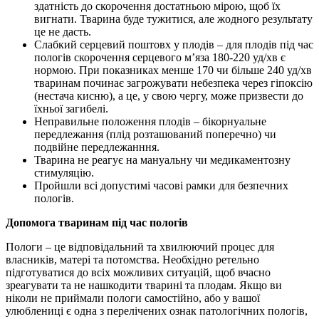
здатність до скорочення достатньою мірою, щоб їх
вигнати. Тварина буде тужитися, але жодного результату
це не дасть.
Слабкий серцевий поштовх у плодів – для плодів під час
пологів скорочення серцевого м’яза 180-220 уд/хв є
нормою. При показниках менше 170 чи більше 240 уд/хв
тваринам починає загрожувати небезпека через гіпоксію
(нестача кисню), а це, у свою чергу, може призвести до
їхньої загибелі.
Неправильне положення плодів – бікорнуальне
передлежання (плід розташований поперечно) чи
подвійне передлежанння.
Тварина не реагує на мануальну чи медикаментозну
стимуляцію.
Пройшли всі допустимі часові рамки для безпечних
пологів.
Допомога тваринам під час пологів
Пологи – це відповідальний та хвилюючий процес для
власників, матері та потомства. Необхідно ретельно
підготуватися до всіх можливих ситуацій, щоб вчасно
зреагувати та не нашкодити тварині та плодам. Якщо ви
ніколи не приймали пологи самостійно, або у вашої
улюблениці є одна з перелічених ознак патологічних пологів,