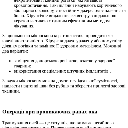
некротизовані тканини рогівки, які не мають
кровопостачання. Такі ділянки набувають коричневого
або чорного кольору, є постійним джерелом запалення та
болю. Хірургічне видалення секвестру з подальшою
кератопластикою є єдиним ефективним методом
лікування.
За допомогою мікроскопа кератопластика проводиться з
ювелірною точністю. Хірург видаляє уражену або помутнілу
ділянку рогівки та замінює її здоровим матеріалом. Можливі
два варіанти:
заміщення донорською рогівкою, взятою у здорової
тварини;
використання спеціальних штучних імплантатів .
Завдяки мікроскопу можна домогтися ідеальної сумісності,
накласти надтонкі шви без рубців та зберегти прилеглі здорові
тканини.
Операції при проникаючих ранах ока
Травмування очей — це ситуація, що вимагає негайного
хірургічного втручання. Пошкодження очей виникають