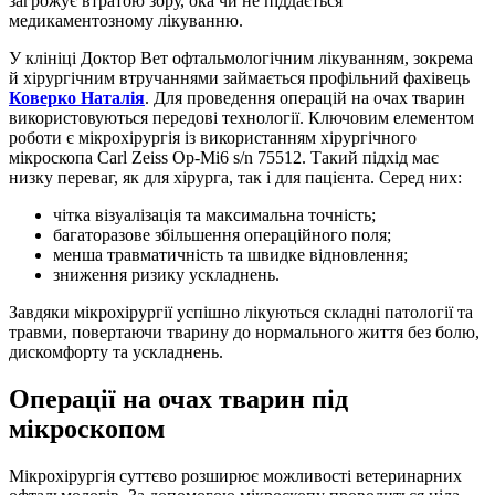
загрожує втратою зору, ока чи не піддається
медикаментозному лікуванню.
У клініці Доктор Вет офтальмологічним лікуванням, зокрема
й хірургічним втручаннями займається профільний фахівець
Коверко Наталія
. Для проведення операцій на очах тварин
використовуються передові технології. Ключовим елементом
роботи є мікрохірургія із використанням хірургічного
мікроскопа Carl Zeiss Op-Mi6 s/n 75512. Такий підхід має
низку переваг, як для хірурга, так і для пацієнта. Серед них:
чітка візуалізація та максимальна точність;
багаторазове збільшення операційного поля;
менша травматичність та швидке відновлення;
зниження ризику ускладнень.
Завдяки мікрохірургії успішно лікуються складні патології та
травми, повертаючи тварину до нормального життя без болю,
дискомфорту та ускладнень.
Операції на очах тварин під
мікроскопом
Мікрохірургія суттєво розширює можливості ветеринарних