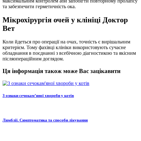
максимальним контролем аби запобігти повторному пролапсу
та забезпечити герметичність ока.
Мікрохірургія очей у клініці Доктор
Вет
Коли йдеться про операції на очах, точність є вирішальним
критерієм. Тому фахівці клініки використовують сучасне
обладнання в поєднанні з всебічною діагностикою та якісним
післяопераційним доглядом.
Ця інформація також може Вас зацікавити
3 ознаки сечокам’яної хвороби у котів
Лямблії. Симптоматика та способи лікування