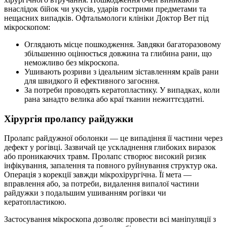
внаслідок бійок чи укусів, ударів гострими предметами та
нещасних випадків. Офтальмологи клініки Доктор Вет під
мікроскопом:
Оглядають місце пошкодження. Завдяки багаторазовому
збільшенню оцінюється довжина та глибина рани, що
неможливо без мікроскопа.
Ушивають розриви з ідеальним зіставленням країв рани
для швидкого й ефективного загоєння.
За потреби проводять кератопластику. У випадках, коли
рана занадто велика або краї тканин нежиттєздатні.
Хірургія пролапсу райдужки
Пролапс райдужної оболонки — це випадіння її частини через
дефект у рогівці. Зазвичай це ускладнення глибоких виразок
або проникаючих травм. Пролапс створює високий ризик
інфікування, запалення та повного руйнування структур ока.
Операція з корекції завжди мікрохірургічна. Її мета —
вправлення або, за потреби, видалення випалої частини
райдужки з подальшим ушиванням рогівки чи
кератопластикою.
Застосування мікроскопа дозволяє провести всі маніпуляції з