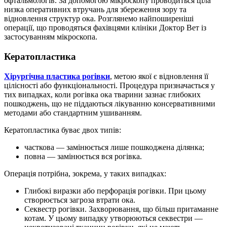
офтальмологів. За допомогою мікроскопу проводиться ціла
низка оперативних втручань для збереження зору та
відновлення структур ока. Розглянемо найпоширеніші
операції, що проводяться фахівцями клініки Доктор Вет із
застосуванням мікроскопа.
Кератопластика
Хірургічна пластика рогівки
, метою якої є відновлення її
цілісності або функціональності. Процедура призначається у
тих випадках, коли рогівка ока тварини зазнає глибоких
пошкоджень, що не піддаються лікуванню консервативними
методами або стандартним ушиванням.
Кератопластика буває двох типів:
часткова — замінюється лише пошкоджена ділянка;
повна — замінюється вся рогівка.
Операція потрібна, зокрема, у таких випадках:
Глибокі виразки або перфорація рогівки. При цьому
створюється загроза втрати ока.
Секвестр рогівки. Захворювання, що більш притаманне
котам. У цьому випадку утворюються секвестри —