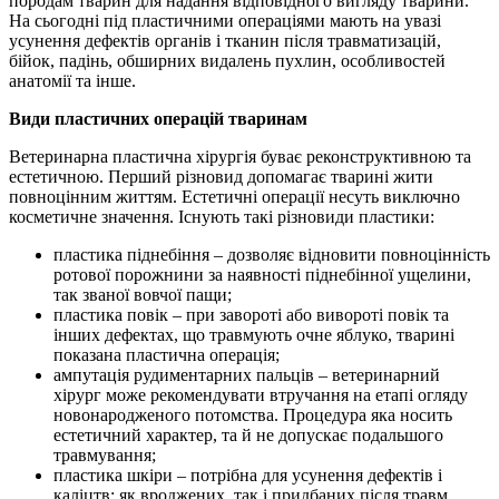
породам тварин для надання відповідного вигляду тварини.
На сьогодні під пластичними операціями мають на увазі
усунення дефектів органів і тканин після травматизацій,
бійок, падінь, обширних видалень пухлин, особливостей
анатомії та інше.
Види пластичних операцій тваринам
Ветеринарна пластична хірургія буває реконструктивною та
естетичною. Перший різновид допомагає тварині жити
повноцінним життям. Естетичні операції несуть виключно
косметичне значення. Існують такі різновиди пластики:
пластика піднебіння – дозволяє відновити повноцінність
ротової порожнини за наявності піднебінної ущелини,
так званої вовчої пащи;
пластика повік – при завороті або вивороті повік та
інших дефектах, що травмують очне яблуко, тварині
показана пластична операція;
ампутація рудиментарних пальців – ветеринарний
хірург може рекомендувати втручання на етапі огляду
новонародженого потомства. Процедура яка носить
естетичний характер, та й не допускає подальшого
травмування;
пластика шкіри – потрібна для усунення дефектів і
каліцтв: як вроджених, так і придбаних після травм,