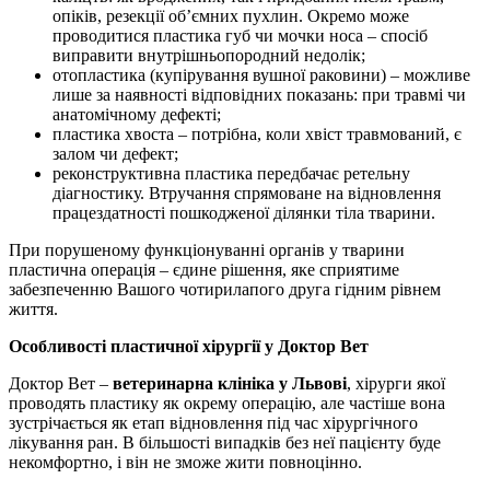
опіків, резекції об’ємних пухлин. Окремо може
проводитися пластика губ чи мочки носа – спосіб
виправити внутрішньопородний недолік;
отопластика (купірування вушної раковини) – можливе
лише за наявності відповідних показань: при травмі чи
анатомічному дефекті;
пластика хвоста – потрібна, коли хвіст травмований, є
залом чи дефект;
реконструктивна пластика передбачає ретельну
діагностику. Втручання спрямоване на відновлення
працездатності пошкодженої ділянки тіла тварини.
При порушеному функціонуванні органів у тварини
пластична операція – єдине рішення, яке сприятиме
забезпеченню Вашого чотирилапого друга гідним рівнем
життя.
Особливості пластичної хірургії у Доктор Вет
Доктор Вет –
ветеринарна клініка у Львові
, хірурги якої
проводять пластику як окрему операцію, але частіше вона
зустрічається як етап відновлення під час хірургічного
лікування ран. В більшості випадків без неї пацієнту буде
некомфортно, і він не зможе жити повноцінно.