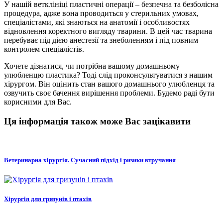
У нашій ветклініці пластичні операції – безпечна та безболісна
процедура, адже вона проводиться у стерильних умовах,
спеціалістами, які знаються на анатомії і особливостях
відновлення коректного вигляду тварини. В цей час тварина
перебуває під дією анестезії та знеболенням і під повним
контролем спеціалістів.
Хочете дізнатися, чи потрібна вашому домашньому
улюбленцю пластика? Тоді слід проконсультуватися з нашим
хірургом. Він оцінить стан вашого домашнього улюбленця та
озвучить своє бачення вирішення проблеми. Будемо раді бути
корисними для Вас.
Ця інформація також може Вас зацікавити
Ветеринарна хірургія. Сучасний підхід і ризики втручання
Хірургія для гризунів і птахів