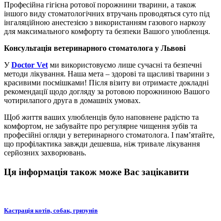
Професійна гігієна ротової порожнини тварини, а також
іншого виду стоматологічних втручань проводяться суто під
інгаляційною анестезією з використанням газового наркозу
для максимального комфорту та безпеки Вашого улюбленця.
Консультація ветеринарного стоматолога у Львові
У
Doctor Vet
ми використовуємо лише сучасні та безпечні
методи лікування. Наша мета – здорові та щасливі тварини з
красивими посмішками! Після візиту ви отримаєте докладні
рекомендації щодо догляду за ротовою порожниною Вашого
чотирилапого друга в домашніх умовах.
Щоб життя ваших улюбленців було наповнене радістю та
комфортом, не забувайте про регулярне чищення зубів та
професійні огляди у ветеринарного стоматолога. І пам’ятайте,
що профілактика завжди дешевша, ніж тривале лікування
серйозних захворювань.
Ця інформація також може Вас зацікавити
Кастрація котів, собак, гризунів