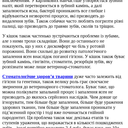
виключенням. У карликових найчастіше утворюється зубний
наліт, який перетворюється в зубний камінь, а далі
запалюються ясна, бактерії проникають все глибше і
відбуваються незворотні процеси, які призводять до
видалення зубів. Також собачки часто люблять погризти різні
палиці, що призводить до травми зубів, сколів та тріщин.
У кішок також частенько зустрічаються проблеми із зубами,
але з ними трохи складніше. Вони до останнього не
показують, що у них є дискомфорт чи біль у ротовій
порожнині. Вони схильні до розвитку патологічного
запалення ясен внаслідок поганої гігієни. У кішок також буває
зубний камінь, гінгівіти, стоматити, резорбція зубів, яку
розпізнати може лише ветеринар-стоматолог.
Стоматологічне здоров’я тварини
дуже часто залежить від
гігієни та генетики, також велику роль грає своєчасне
звернення до ветеринарного стоматолога. Буває таке, що
можна полікувати запальний процес і запалення ясен не
призводить до якихось серйозних наслідків. Чим довше це
ігнорувати, тим більше буде запалення, більше буде ураження
здорових тканин, тим більше буде запалення проникати у
під’ясенний простір і тоді вже починається гнійний
пародонтит. Ця проблема також має декілька етапів та
ступенів ураження, що виражається в кількості пошкоджених
зубів – іноді потрібно видалити 2-4 зуба, буває таке, що 10+.