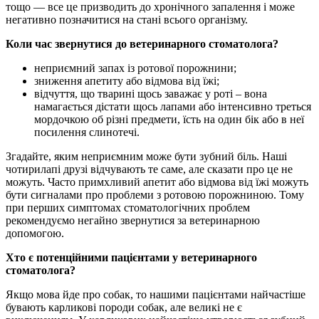
тощо — все це призводить до хронічного запалення і може
негативно позначитися на стані всього організму.
Коли час звернутися до ветеринарного стоматолога?
неприємний запах із ротової порожнини;
зниження апетиту або відмова від їжі;
відчуття, що тварині щось заважає у роті – вона
намагається дістати щось лапами або інтенсивно треться
мордочкою об різні предмети, їсть на один бік або в неї
посилення слинотечі.
Згадайте, яким неприємним може бути зубний біль. Наші
чотирилапі друзі відчувають те саме, але сказати про це не
можуть. Часто примхливий апетит або відмова від їжі можуть
бути сигналами про проблеми з ротовою порожниною. Тому
при перших симптомах стоматологічних проблем
рекомендуємо негайно звернутися за ветеринарною
допомогою.
Хто є потенційними пацієнтами у ветеринарного
стоматолога?
Якщо мова йде про собак, то нашими пацієнтами найчастіше
бувають карликові породи собак, але великі не є