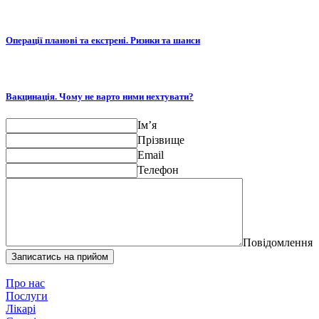
Операції планові та екстрені. Ризики та шанси
Вакцинація. Чому не варто ними нехтувати?
Ім’я
Прізвище
Email
Телефон
Повідомлення
Записатись на прийом
Про нас
Послуги
Лікарі