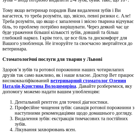
Тому якщо ветеринар порадив Вам видалення зубів і Ви
вагаєтеся, то треба розуміти, що, звісно, певні ризики є. Але!
Треба розуміти, що якщо є запалення і звісно тварина відчуває
біль, то проблему потрібно вирішувати. Через деякий час це
буде ураження більшої кількості зубів, довший та більш
глибокий наркоз. І крім того, це все біль та дискомфорт для
Вашого улюбленця. Не ігноруйте та своєчасно звертайтеся до
ветеринара.
Стоматологічні послуги для тварин у Львові
Здоров’я зубів та ротової порожнини наших чотирилапих
друзів так само важливо, як і наше власне. Доктор Вет працює
висококваліфікований
ветеринарний стоматолог Оленин
Наталія-Кристина Володимиріна
. Давайте розберемося, яку
допомогу можемо надати вашим улюбленцям:
Дентальний рентген для точної діагностики.
Професійне чищення зубів: санація ротової порожнини з
наступними рекомендаціями щодо домашнього догляду.
Видалення зубів: екстракція тимчасових та постійних
зубів.
Лікування захворювань ясен.